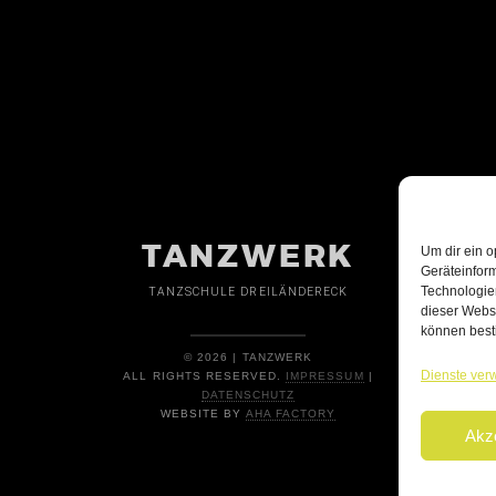
TANZWERK
Um dir ein o
Geräteinfor
Technologien
TANZSCHULE DREILÄNDERECK
dieser Websi
können best
© 2026 | TANZWERK
Dienste ver
ALL RIGHTS RESERVED.
IMPRESSUM
|
DATENSCHUTZ
WEBSITE BY
AHA FACTORY
Akz