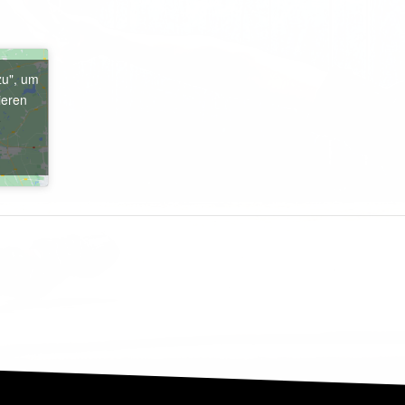
zu", um
ieren
e