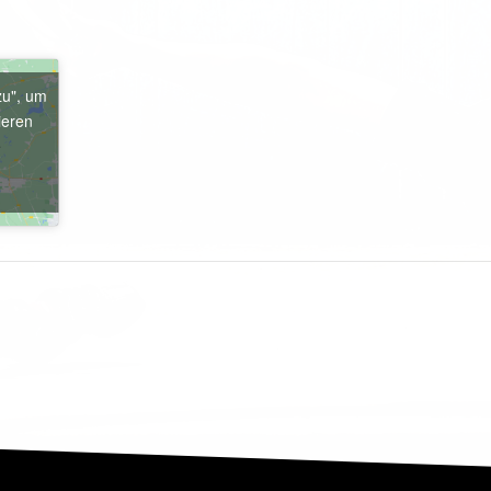
zu", um
ieren
e