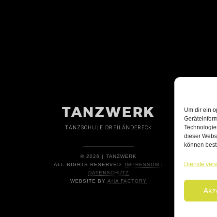
TANZWERK
Um dir ein o
Geräteinfor
Technologien
TANZSCHULE DREILÄNDERECK
dieser Websi
können best
© 2026 | TANZWERK
Dienste ver
ALL RIGHTS RESERVED.
IMPRESSUM
|
DATENSCHUTZ
WEBSITE BY
AHA FACTORY
Akz