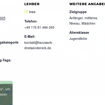
LEHRER
WEITERE ANGABE
Ines
Zielgruppe
2025
Anfänger, mittleres
Telefon:
Niveau, Mädchen
+49 176 81 486 265
Altersklasse
E-Mail:
Jugendliche
gskategorie
kontakt@tanzwerk-
dreilaendereck.de
g-Tags:
zu", um
ieren
e