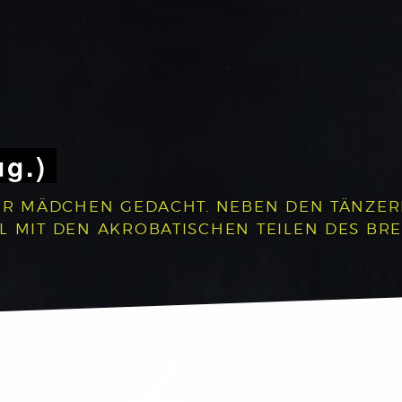
ug.)
 FÜR MÄDCHEN GEDACHT. NEBEN DEN TÄNZE
L MIT DEN AKROBATISCHEN TEILEN DES BR