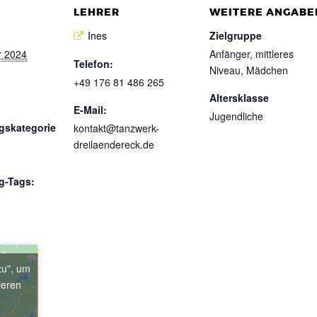
LEHRER
WEITERE ANGABE
Ines
Zielgruppe
r 2024
Anfänger, mittleres
Telefon:
Niveau, Mädchen
+49 176 81 486 265
Altersklasse
E-Mail:
Jugendliche
gskategorie
kontakt@tanzwerk-
dreilaendereck.de
g-Tags:
zu", um
ieren
e