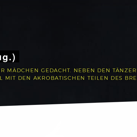
ug.)
 FÜR MÄDCHEN GEDACHT. NEBEN DEN TÄNZE
L MIT DEN AKROBATISCHEN TEILEN DES BR