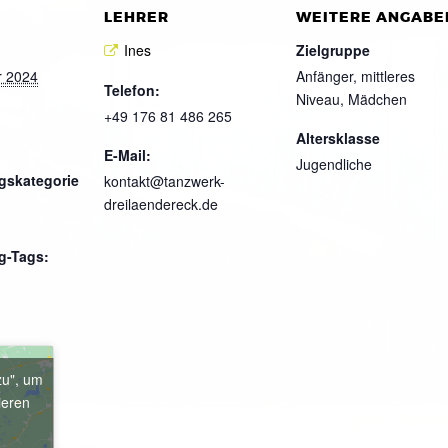
LEHRER
WEITERE ANGABE
Ines
Zielgruppe
r 2024
Anfänger, mittleres
Telefon:
Niveau, Mädchen
+49 176 81 486 265
Altersklasse
E-Mail:
Jugendliche
gskategorie
kontakt@tanzwerk-
dreilaendereck.de
g-Tags:
zu", um
ieren
e