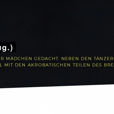
ug.)
 FÜR MÄDCHEN GEDACHT. NEBEN DEN TÄNZE
L MIT DEN AKROBATISCHEN TEILEN DES BR