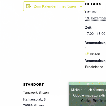
DETAILS
Zum Kalender hinzufügen
Datum:
19. Dezembe
Zeit:
17:00 - 18:00
Veranstaltun
:
Binzen
Veranstaltun
Breakdance
STANDORT
Klicke auf "Ich stimme 
Tanzwerk Binzen
Google maps zu aktiv
Rathausplatz 6
Cookie-Richtlini
79589
Binzen