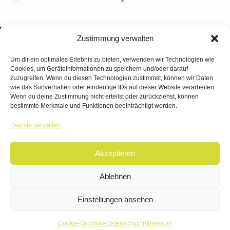
Zustimmung verwalten
Um dir ein optimales Erlebnis zu bieten, verwenden wir Technologien wie
Cookies, um Geräteinformationen zu speichern und/oder darauf
zuzugreifen. Wenn du diesen Technologien zustimmst, können wir Daten
wie das Surfverhalten oder eindeutige IDs auf dieser Website verarbeiten.
Wenn du deine Zustimmung nicht erteilst oder zurückziehst, können
bestimmte Merkmale und Funktionen beeinträchtigt werden.
TANZWERK
Dienste verwalten
TANZSCHULE DREILÄNDERECK
Akzeptieren
© 2026 | TANZWERK
ALL RIGHTS RESERVED.
IMPRESSUM
|
Ablehnen
DATENSCHUTZ
WEBSITE BY
AHA FACTORY
Einstellungen ansehen
Cookie-Richtlinie
Datenschutz
Impressum