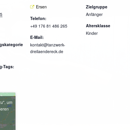
Ersen
Zielgruppe
25
Anfänger
Telefon:
Altersklasse
+49 176 81 486 265
Kinder
E-Mail:
gskategorie
kontakt@tanzwerk-
dreilaendereck.de
g-Tags:
zu", um
ieren
e