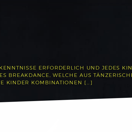
RKENNTNISSE ERFORDERLICH UND JEDES KIN
DES BREAKDANCE, WELCHE AUS TÄNZERISC
E KINDER KOMBINATIONEN […]