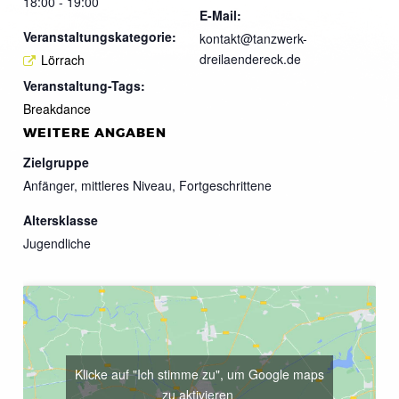
18:00 - 19:00
E-Mail:
Veranstaltungskategorie:
kontakt@tanzwerk-
dreilaendereck.de
Lörrach
Veranstaltung-Tags:
Breakdance
WEITERE ANGABEN
Zielgruppe
Anfänger, mittleres Niveau, Fortgeschrittene
Altersklasse
Jugendliche
Klicke auf "Ich stimme zu", um Google maps
zu aktivieren