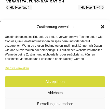
VERANSTALTUNG-NAVIGATION
Hip Hop (Jug.)
Hip Hop (Erw.)
Zustimmung verwalten
Um dir ein optimales Erlebnis zu bieten, verwenden wir Technologien wie
Cookies, um Geräteinformationen zu speichern und/oder darauf
zuzugreifen. Wenn du diesen Technologien zustimmst, können wir Daten
wie das Surfverhalten oder eindeutige IDs auf dieser Website verarbeiten.
Wenn du deine Zustimmung nicht erteilst oder zurückziehst, können
bestimmte Merkmale und Funktionen beeinträchtigt werden.
TANZWERK
Dienste verwalten
TANZSCHULE DREILÄNDERECK
Akzeptieren
© 2026 | TANZWERK
ALL RIGHTS RESERVED.
IMPRESSUM
|
Ablehnen
DATENSCHUTZ
WEBSITE BY
AHA FACTORY
Einstellungen ansehen