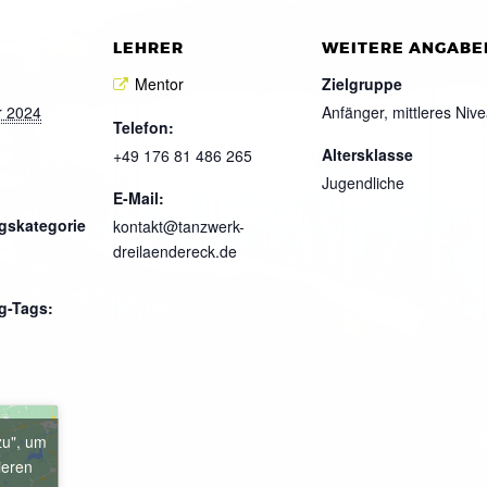
LEHRER
WEITERE ANGABE
Mentor
Zielgruppe
r 2024
Anfänger, mittleres Niv
Telefon:
Altersklasse
+49 176 81 486 265
Jugendliche
E-Mail:
gskategorie
kontakt@tanzwerk-
dreilaendereck.de
g-Tags:
zu", um
ieren