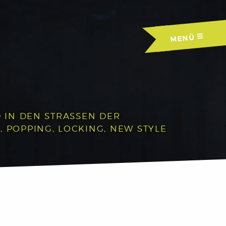
MENÜ
IN DEN STRASSEN DER A
OPPING, LOCKING, NEW STYLE U