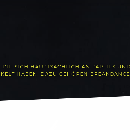
, DIE SICH HAUPTSÄCHLICH AN PARTIES UND 
LT HABEN. DAZU GEHÖREN BREAKDANCE, P