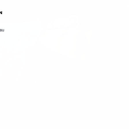
N
eau