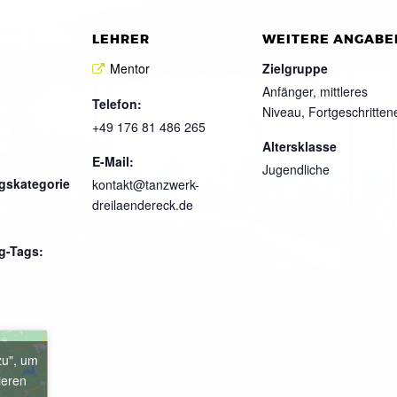
LEHRER
WEITERE ANGABE
Mentor
Zielgruppe
Anfänger, mittleres
Telefon:
Niveau, Fortgeschritten
+49 176 81 486 265
Altersklasse
E-Mail:
Jugendliche
gskategorie
kontakt@tanzwerk-
dreilaendereck.de
g-Tags:
zu", um
ieren