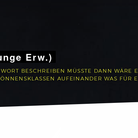
unge Erw.)
 WORT BESCHREIBEN MÜSSTE DANN WÄRE ES:
 KÖNNENSKLASSEN AUFEINANDER WAS FÜR 