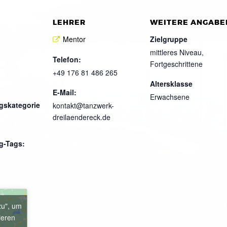
LEHRER
WEITERE ANGABE
Mentor
Zielgruppe
mittleres Niveau,
Telefon:
Fortgeschrittene
+49 176 81 486 265
Altersklasse
E-Mail:
Erwachsene
gskategorie
kontakt@tanzwerk-
dreilaendereck.de
g-Tags:
zu", um
ieren