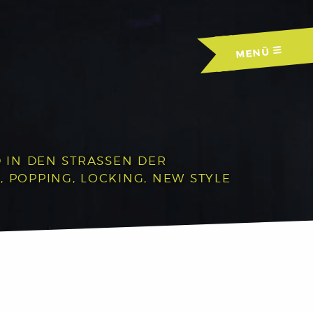
MENÜ
IN DEN STRASSEN DER A
OPPING, LOCKING, NEW STYLE U