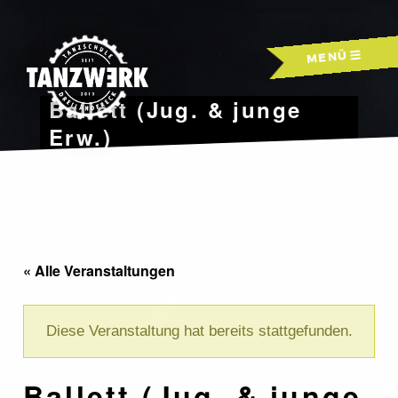
Skip
to
MENÜ
content
Ballett (Jug. & junge
Erw.)
« Alle Veranstaltungen
Diese Veranstaltung hat bereits stattgefunden.
Ballett (Jug. & junge