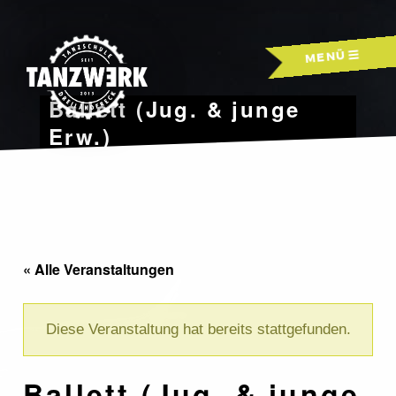
Skip
to
MENÜ
content
Ballett (Jug. & junge
Erw.)
« Alle Veranstaltungen
Diese Veranstaltung hat bereits stattgefunden.
Ballett (Jug. & junge