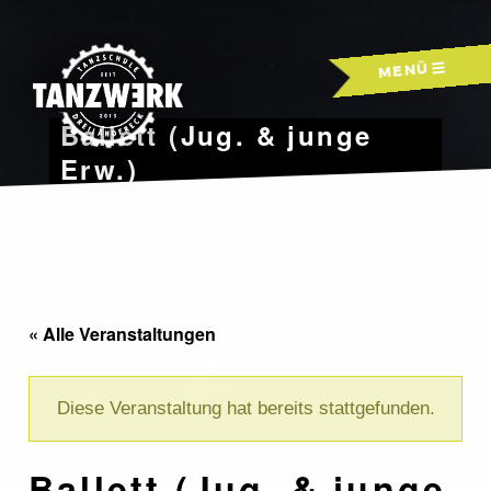
Skip
to
MENÜ
content
Ballett (Jug. & junge
Erw.)
« Alle Veranstaltungen
Diese Veranstaltung hat bereits stattgefunden.
Ballett (Jug. & junge