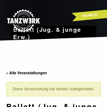
Skip
to
MENÜ
content
Ballett (Jug. & junge
Erw.)
« Alle Veranstaltungen
Diese Veranstaltung hat bereits stattgefunden.
Ballett (Jug. & junge