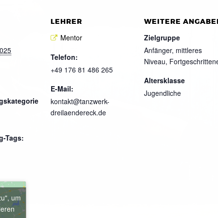
LEHRER
WEITERE ANGABE
Mentor
Zielgruppe
2025
Anfänger, mittleres
Telefon:
Niveau, Fortgeschritten
+49 176 81 486 265
Altersklasse
E-Mail:
Jugendliche
gskategorie
kontakt@tanzwerk-
dreilaendereck.de
g-Tags:
zu", um
ieren