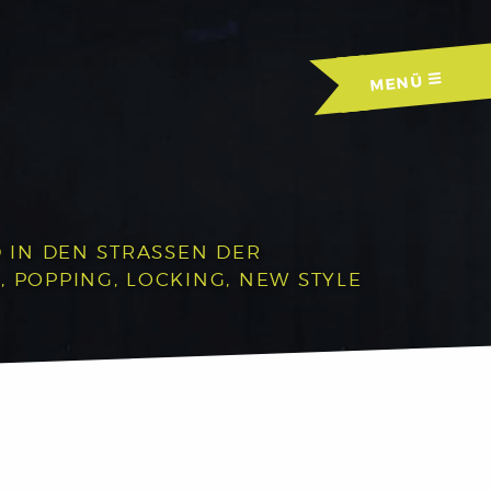
MENÜ
IN DEN STRASSEN DER A
OPPING, LOCKING, NEW STYLE U