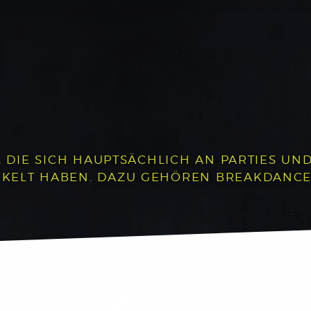
, DIE SICH HAUPTSÄCHLICH AN PARTIES UND 
LT HABEN. DAZU GEHÖREN BREAKDANCE, P