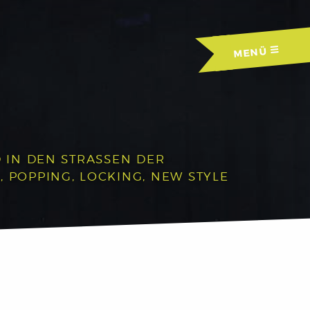
MENÜ
IN DEN STRASSEN DER A
OPPING, LOCKING, NEW STYLE U