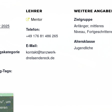
LEHRER
WEITERE ANGABE
Mentor
Zielgruppe
r 2025
Anfänger, mittleres
Telefon:
Niveau, Fortgeschritten
+49 176 81 486 265
Altersklasse
E-Mail:
Jugendliche
gskategorie
kontakt@tanzwerk-
dreilaendereck.de
g-Tags:
zu", um
ieren