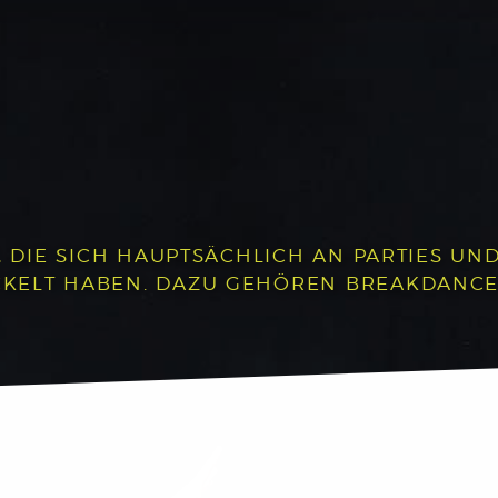
, DIE SICH HAUPTSÄCHLICH AN PARTIES UND 
LT HABEN. DAZU GEHÖREN BREAKDANCE, P