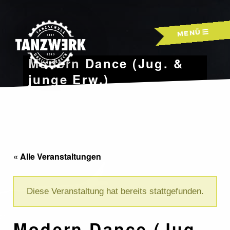
Skip
to
MENÜ
content
Modern Dance (Jug. &
junge Erw.)
« Alle Veranstaltungen
Diese Veranstaltung hat bereits stattgefunden.
Modern Dance (Jug.