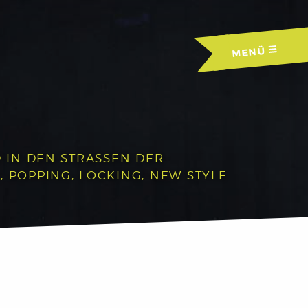
MENÜ
IN DEN STRASSEN DER A
OPPING, LOCKING, NEW STYLE U