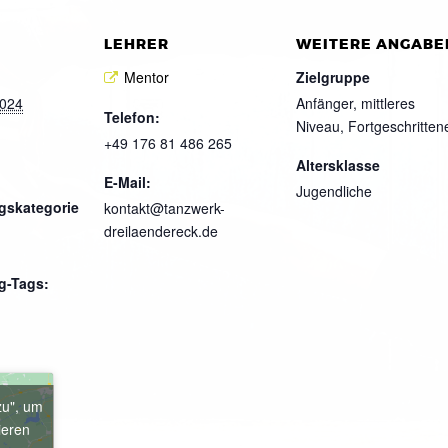
LEHRER
WEITERE ANGABE
Mentor
Zielgruppe
2024
Anfänger, mittleres
Telefon:
Niveau, Fortgeschritten
+49 176 81 486 265
Altersklasse
E-Mail:
Jugendliche
gskategorie
kontakt@tanzwerk-
dreilaendereck.de
g-Tags:
zu", um
ieren