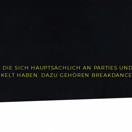
, DIE SICH HAUPTSÄCHLICH AN PARTIES UND 
LT HABEN. DAZU GEHÖREN BREAKDANCE, P