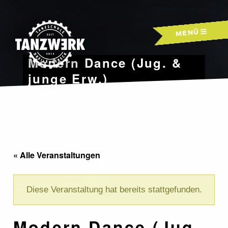
Skip
to
MENÜ
content
Modern Dance (Jug. &
junge Erw.)
« Alle Veranstaltungen
Diese Veranstaltung hat bereits stattgefunden.
Modern Dance (Jug.