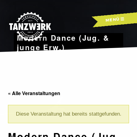
Skip
to
MENÜ
content
Modern Dance (Jug. &
junge Erw.)
« Alle Veranstaltungen
Diese Veranstaltung hat bereits stattgefunden.
Modern Dance (Jug.