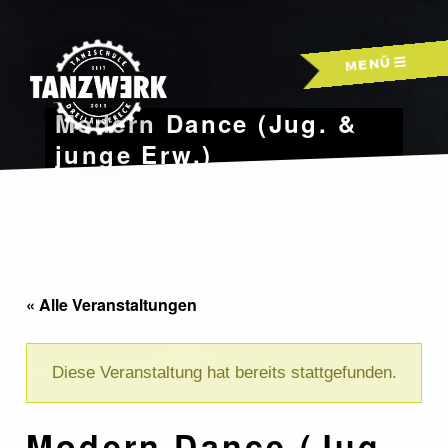
Skip
to
MENÜ
content
Modern Dance (Jug. &
junge Erw.)
« Alle Veranstaltungen
Diese Veranstaltung hat bereits stattgefunden.
Modern Dance (Jug.