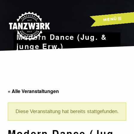
Skip
to
MENÜ
content
Modern Dance (Jug. &
junge Erw.)
« Alle Veranstaltungen
Diese Veranstaltung hat bereits stattgefunden.
Modern Dance (Jug.