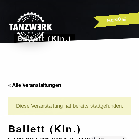
Skip
to
MENÜ
content
Ballett (Kin.)
« Alle Veranstaltungen
Diese Veranstaltung hat bereits stattgefunden.
Ballett (Kin.)