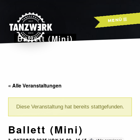
Skip
to
MENÜ
content
Ballett (Mini)
« Alle Veranstaltungen
Diese Veranstaltung hat bereits stattgefunden.
Ballett (Mini)