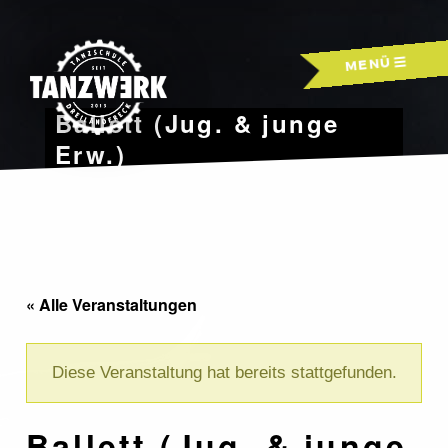
Skip
to
MENÜ
content
Ballett (Jug. & junge
Erw.)
« Alle Veranstaltungen
Diese Veranstaltung hat bereits stattgefunden.
Ballett (Jug. & junge