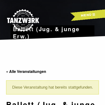
Skip
to
MENÜ
content
Ballett (Jug. & junge
Erw.)
« Alle Veranstaltungen
Diese Veranstaltung hat bereits stattgefunden.
Ballett (Jug. & junge